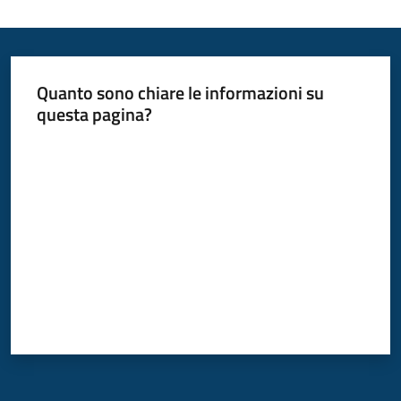
Donato
Milanese
Quanto sono chiare le informazioni su
questa pagina?
Tutti
Valuta da 1 a 5 stelle
gli
argomenti
Seguici
su