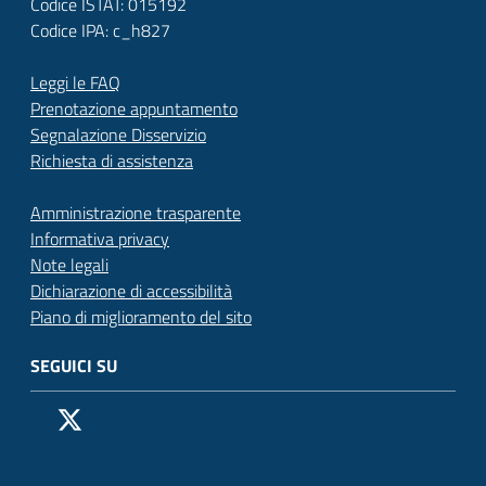
Codice ISTAT: 015192
Codice IPA: c_h827
Leggi le FAQ
Prenotazione appuntamento
Segnalazione Disservizio
Richiesta di assistenza
Amministrazione trasparente
Informativa privacy
Note legali
Dichiarazione di accessibilità
Piano di miglioramento del sito
SEGUICI SU
Pagina Facebook del Comune di San Donato Milanese
Profilo X (ex Twitter) del Comune di San Donato Milanes
Canale YouTube del Comune di San Donato Milanese
Profilo Instagram del Comune di San Donato Milan
Contatto Whatsapp del Comune di San Donato 
Contatto Telegram del Comune di San Donato
Pagina LinkedIn del Comune di San Donato