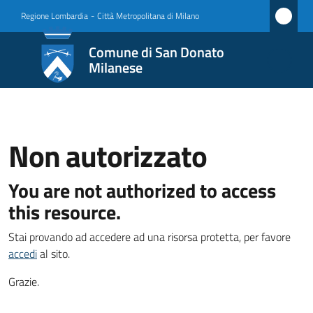
Vai al contenuto
Vai alla navigazione
Vai al footer
Regione Lombardia
-
Città Metropolitana di Milano
Comune
Comune di San Donato
di San
Milanese
Donato
Milanese
Non autorizzato
Amministrazione
You are not authorized to access
Menu selezionato
this resource.
Novità
Stai provando ad accedere ad una risorsa protetta, per favore
Servizi
accedi
al sito.
Grazie.
Vivere
San