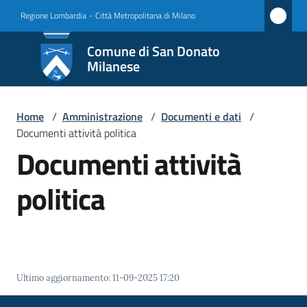
Vai al contenuto
Vai alla navigazione
Vai al footer
Regione Lombardia
-
Città Metropolitana di Milano
Comune
Comune di San Donato
di San
Milanese
Donato
Milanese
Home
/
Amministrazione
/
Documenti e dati
/
Documenti attività politica
Documenti attività
Amministrazione
politica
Menu selezionato
Novità
Servizi
Vivere
Ultimo aggiornamento
:
11-09-2025 17:20
San