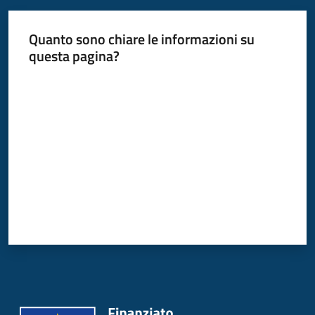
Donato
Milanese
Quanto sono chiare le informazioni su
questa pagina?
Valuta da 1 a 5 stelle
Tutti
gli
argomenti
Seguici
su