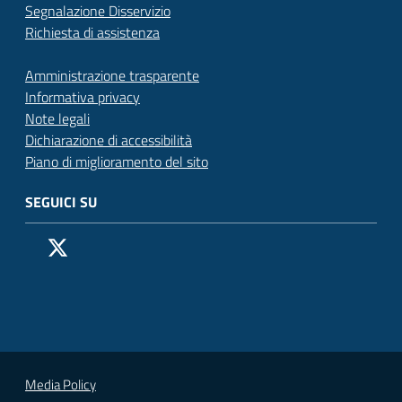
Segnalazione Disservizio
Richiesta di assistenza
Amministrazione trasparente
Informativa privacy
Note legali
Dichiarazione di accessibilità
Piano di miglioramento del sito
SEGUICI SU
Pagina Facebook del Comune di San Donato Milanese
Profilo X (ex Twitter) del Comune di San Donato Milanes
Canale YouTube del Comune di San Donato Milanese
Profilo Instagram del Comune di San Donato Milan
Contatto Whatsapp del Comune di San Donato 
Contatto Telegram del Comune di San Donato
Pagina LinkedIn del Comune di San Donato
Vai alla pagina
Media Policy