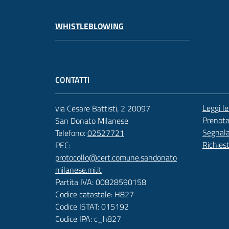
WHISTLEBLOWING
CONTATTI
Leggi l
via Cesare Battisti, 2 20097
Prenot
San Donato Milanese
Segnala
Telefono:
02527721
Richies
PEC:
protocollo@cert.comune.sandonato
milanese.mi.it
Partita IVA: 00828590158
Codice catastale: H827
Codice ISTAT: 015192
Codice IPA: c_h827