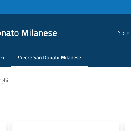
nato Milanese
Seguic
zi
Vivere San Donato Milanese
Menu selezionato
oghi