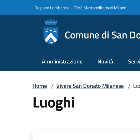
Vai al contenuto
Vai alla navigazione
Vai al footer
Regione Lombardia
-
Città Metropolitana di Milano
Comune di San Do
Amministrazione
Novità
Servi
Home
Vivere San Donato Milanese
Lu
/
/
Luoghi