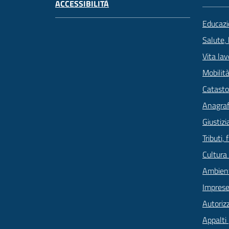
ACCESSIBILITÀ
Educazi
Salute,
Vita lav
Mobilità
Catasto
Anagrafe
Giustizi
Tributi,
Cultura
Ambien
Imprese
Autoriz
Appalti 