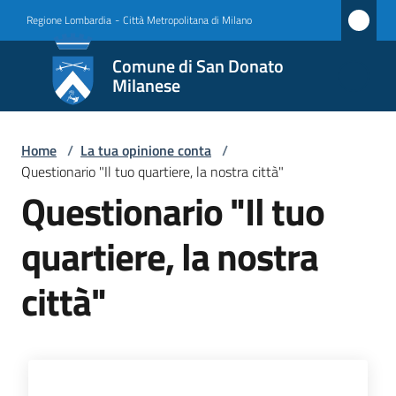
Vai al contenuto
Vai alla navigazione
Vai al footer
Regione Lombardia
-
Città Metropolitana di Milano
Comune
Comune di San Donato
di San
Milanese
Donato
Milanese
Home
/
La tua opinione conta
/
Questionario "Il tuo quartiere, la nostra città"
Questionario "Il tuo
Amministrazione
quartiere, la nostra
Novità
città"
Servizi
Vivere
San