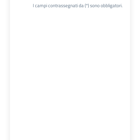
Donato
I campi contrassegnati da (*) sono obbligatori.
Milanese
Tutti
gli
argomenti
Seguici
su