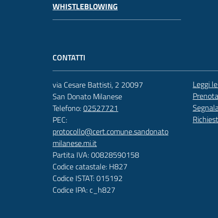
WHISTLEBLOWING
CONTATTI
Leggi l
via Cesare Battisti, 2 20097
Prenot
San Donato Milanese
Segnala
Telefono:
02527721
Richies
PEC:
protocollo@cert.comune.sandonato
milanese.mi.it
Partita IVA: 00828590158
Codice catastale: H827
Codice ISTAT: 015192
Codice IPA: c_h827