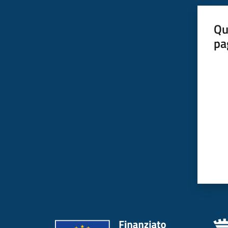
Qu
pa
Valut