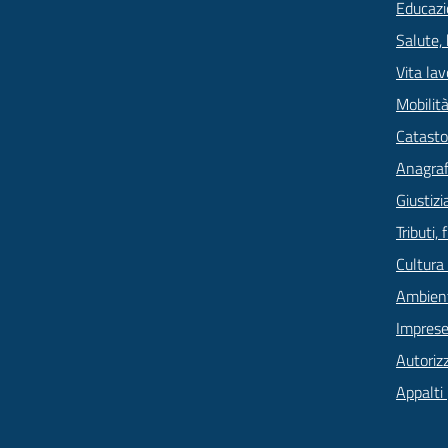
Educazi
Salute,
Vita lav
Mobilità
Catasto
Anagrafe
Giustizi
Tributi,
Cultura
Ambien
Imprese
Autoriz
Appalti 