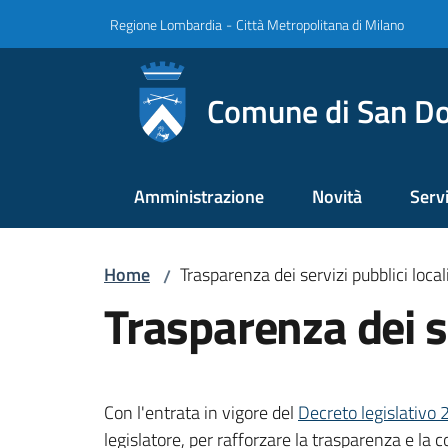
Vai al contenuto
Vai alla navigazione
Vai al footer
Regione Lombardia
-
Città Metropolitana di Milano
Comune di San Do
Amministrazione
Novità
Servi
Home
Trasparenza dei servizi pubblici local
/
Trasparenza dei se
Con l'entrata in vigore del
Decreto legislativo 2
legislatore, per rafforzare la trasparenza e la c