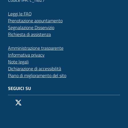
Leggi le FAQ
Prenotazione appuntamento
Segnalazione Disservizio
Richiesta di assistenza
Amministrazione trasparente
Informativa privacy
Note legali
Dichiarazione di accessibilità
Piano di miglioramento del sito
SEGUICI SU
Pagina Facebook del Comune di San Donato Milanese
Profilo X (ex Twitter) del Comune di San Donato Milanes
Canale YouTube del Comune di San Donato Milanese
Profilo Instagram del Comune di San Donato Milan
Contatto Whatsapp del Comune di San Donato 
Contatto Telegram del Comune di San Donato
Pagina LinkedIn del Comune di San Donato