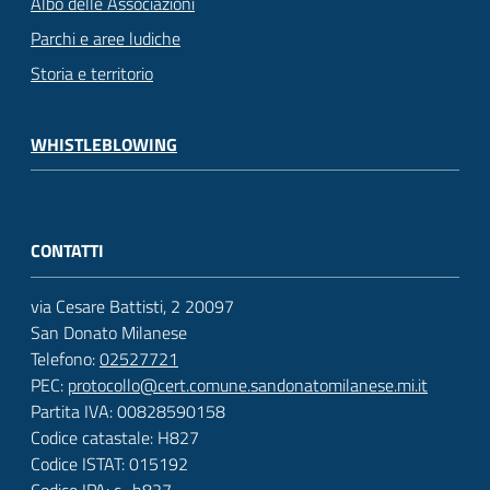
Albo delle Associazioni
Parchi e aree ludiche
Storia e territorio
WHISTLEBLOWING
CONTATTI
via Cesare Battisti, 2 20097
San Donato Milanese
Telefono:
02527721
PEC:
protocollo@cert.comune.sandonatomilanese.mi.it
Partita IVA: 00828590158
Codice catastale: H827
Codice ISTAT: 015192
Codice IPA: c_h827