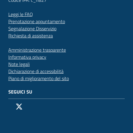
Leggi le FAQ
Prenotazione appuntamento
Segnalazione Disservizio
Richiesta di assistenza
Amministrazione trasparente
Informativa privacy
Note legali
Dichiarazione di accessibilità
Piano di miglioramento del sito
SEGUICI SU
Pagina Facebook del Comune di San Donato Milanese
Profilo X (ex Twitter) del Comune di San Donato Milanes
Canale YouTube del Comune di San Donato Milanese
Profilo Instagram del Comune di San Donato Milan
Contatto Whatsapp del Comune di San Donato 
Contatto Telegram del Comune di San Donato
Pagina LinkedIn del Comune di San Donato