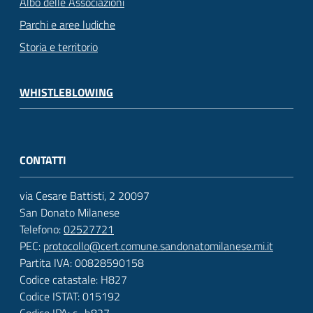
Albo delle Associazioni
Parchi e aree ludiche
Storia e territorio
WHISTLEBLOWING
CONTATTI
via Cesare Battisti, 2 20097
San Donato Milanese
Telefono:
02527721
PEC:
protocollo@cert.comune.sandonatomilanese.mi.it
Partita IVA: 00828590158
Codice catastale: H827
Codice ISTAT: 015192
Codice IPA: c_h827