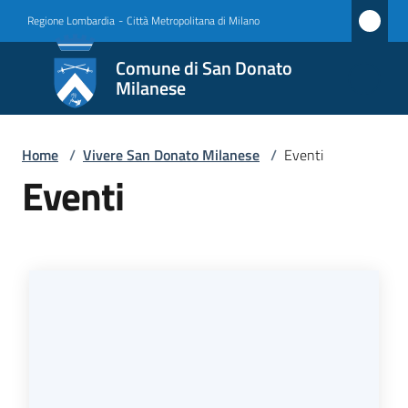
Vai al contenuto
Vai alla navigazione
Vai al footer
Regione Lombardia
-
Città Metropolitana di Milano
Comune
Comune di San Donato
di San
Milanese
Donato
Milanese
Home
/
Vivere San Donato Milanese
/
Eventi
Eventi
Amministrazione
Novità
Servizi
Vivere
San