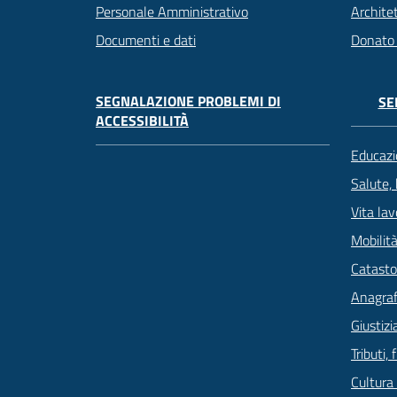
Archite
Personale Amministrativo
Donato
Documenti e dati
SEGNALAZIONE PROBLEMI DI
SE
ACCESSIBILITÀ
Educazi
Salute,
Vita lav
Mobilità
Catasto
Anagrafe
Giustizi
Tributi,
Cultura