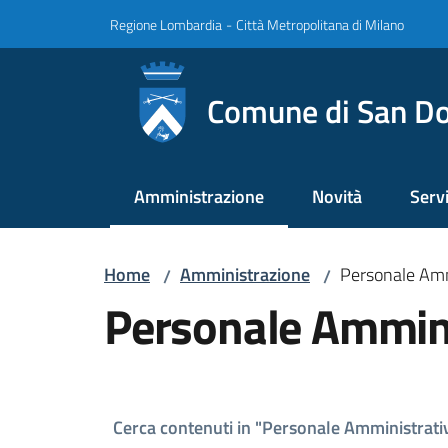
Vai al contenuto
Vai alla navigazione
Vai al footer
Regione Lombardia
-
Città Metropolitana di Milano
Comune di San Do
Amministrazione
Novità
Servi
Menu selezionato
Home
Amministrazione
Personale Amm
/
/
Personale Ammini