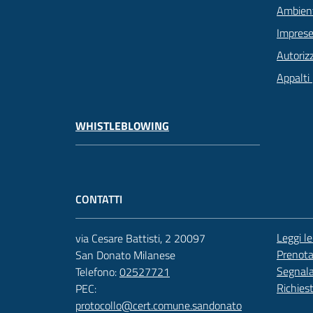
Ambien
Imprese
Autoriz
Appalti 
WHISTLEBLOWING
CONTATTI
Leggi l
via Cesare Battisti, 2 20097
Prenot
San Donato Milanese
Segnala
Telefono:
02527721
Richies
PEC:
protocollo@cert.comune.sandonato