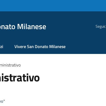
nato Milanese
Seguic
zi
Vivere San Donato Milanese
inistrativo
strativo