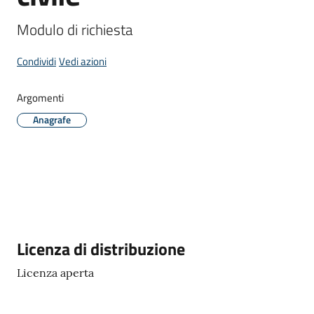
Donato
Milanese
Modulo di richiesta
Condividi
Vedi azioni
Argomenti
Tutti
Anagrafe
gli
argomenti
Seguici
su
Descrizione
Licenza di distribuzione
Licenza aperta