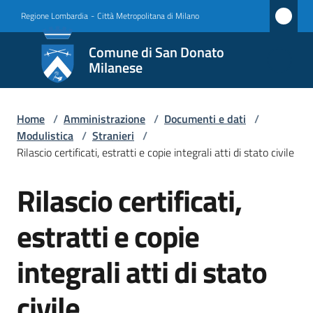
Vai al contenuto
Vai alla navigazione
Vai al footer
Regione Lombardia
-
Città Metropolitana di Milano
Comune
Comune di San Donato
di San
Milanese
Donato
Milanese
Home
/
Amministrazione
/
Documenti e dati
/
Modulistica
/
Stranieri
/
Rilascio certificati, estratti e copie integrali atti di stato civile
Amministrazione
Rilascio certificati,
Menu selezionato
Salta al contenuto
Novità
estratti e copie
Servizi
integrali atti di stato
Vivere
civile
San