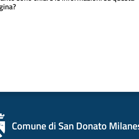
gina?
a da 1 a 5 stelle
Comune di San Donato Milane