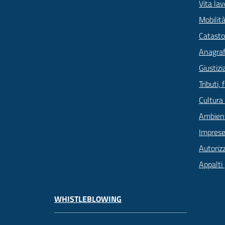
Vita lav
Mobilità
Catasto
Anagrafe
Giustizi
Tributi,
Cultura
Ambien
Imprese
Autoriz
Appalti 
WHISTLEBLOWING