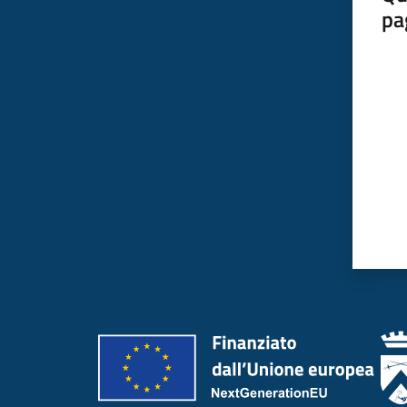
pa
Valut