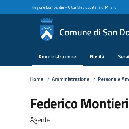
Vai al contenuto
Vai alla navigazione
Vai al footer
Regione Lombardia
-
Città Metropolitana di Milano
Comune di San Do
Amministrazione
Novità
Servi
Menu selezionato
Home
Amministrazione
Personale Am
/
/
Salta al contenuto
Federico Montieri
Agente