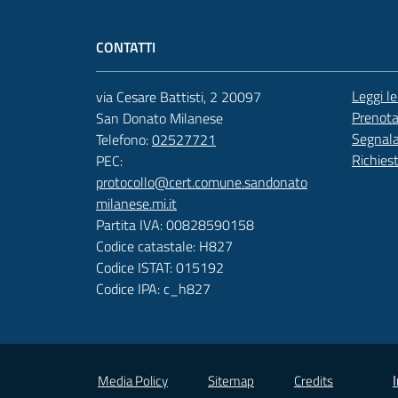
CONTATTI
Leggi l
via Cesare Battisti, 2 20097
Prenot
San Donato Milanese
Segnala
Telefono:
02527721
Richies
PEC:
protocollo@cert.comune.sandonato
milanese.mi.it
Partita IVA: 00828590158
Codice catastale: H827
Codice ISTAT: 015192
Codice IPA: c_h827
Vai alla pagina
Media Policy
Sitemap
Credits