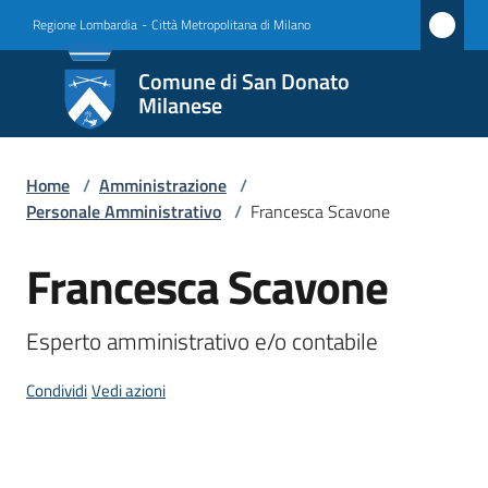
Vai al contenuto
Vai alla navigazione
Vai al footer
Regione Lombardia
-
Città Metropolitana di Milano
Comune
Comune di San Donato
di San
Milanese
Donato
Milanese
Home
/
Amministrazione
/
Personale Amministrativo
/
Francesca Scavone
Francesca Scavone
Amministrazione
Salta al contenuto
Menu selezionato
Novità
Esperto amministrativo e/o contabile
Servizi
Condividi
Vedi azioni
Vivere
San