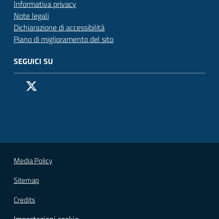
Informativa privacy
Note legali
Dichiarazione di accessibilità
Piano di miglioramento del sito
SEGUICI SU
Pagina Facebook del Comune di San Donato Milanese
Profilo X (ex Twitter) del Comune di San Donato Milanes
Canale YouTube del Comune di San Donato Milanese
Profilo Instagram del Comune di San Donato Milan
Contatto Whatsapp del Comune di San Donato 
Contatto Telegram del Comune di San Donato
Pagina LinkedIn del Comune di San Donato
Vai alla pagina
Media Policy
Sitemap
Credits
Impostazioni cookie