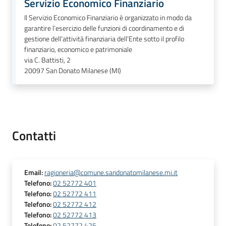
Servizio Economico Finanziario
Il Servizio Economico Finanziario è organizzato in modo da
garantire l’esercizio delle funzioni di coordinamento e di
gestione dell’attività finanziaria dell’Ente sotto il profilo
finanziario, economico e patrimoniale
via C. Battisti, 2
20097
San Donato Milanese (MI)
Contatti
Email
:
ragioneria@comune.sandonatomilanese.mi.it
Telefono
:
02 52772 401
Telefono
:
02 52772 411
Telefono
:
02 52772 412
Telefono
:
02 52772 413
Telefono
:
02 52772 425