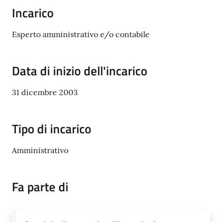
Donato
Incarico
Milanese
Esperto amministrativo e/o contabile
Data di inizio dell'incarico
Tutti
gli
31 dicembre 2003
argomenti
Tipo di incarico
Seguici
Amministrativo
su
Fa parte di