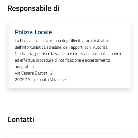
Donato
Responsabile di
Milanese
Polizia Locale
La Polizia Locale si occupa degli illeciti amministrativi,
dell'infortunistica stradale, dei rapporti con l'Autorità
Tutti
Giudiziaria, gestisce la viabilità e i mercati comunali scoperti
gli
ed effettua procedure di notificazione e accertamento
argomenti
anagrafico.
Via Cesare Battisti, 2
20097
San Donato Milanese
Seguici
su
Contatti