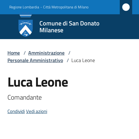
Vai al contenuto
Vai alla navigazione
Vai al footer
Regione Lombardia
-
Città Metropolitana di Milano
Comune
Comune di San Donato
di San
Milanese
Donato
Milanese
Home
/
Amministrazione
/
Personale Amministrativo
/
Luca Leone
Luca Leone
Amministrazione
Salta al contenuto
Menu selezionato
Novità
Comandante
Servizi
Condividi
Vedi azioni
Vivere
San