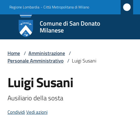
Vai al contenuto
Vai alla navigazione
Vai al footer
Regione Lombardia
-
Città Metropolitana di Milano
Comune
Comune di San Donato
di San
Milanese
Donato
Milanese
Home
/
Amministrazione
/
Personale Amministrativo
/
Luigi Susani
Luigi Susani
Amministrazione
Salta al contenuto
Menu selezionato
Novità
Ausiliario della sosta
Servizi
Condividi
Vedi azioni
Vivere
San