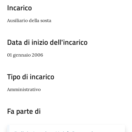
Donato
Incarico
Milanese
Ausiliario della sosta
Data di inizio dell'incarico
Tutti
gli
01 gennaio 2006
argomenti
Tipo di incarico
Seguici
Amministrativo
su
Fa parte di