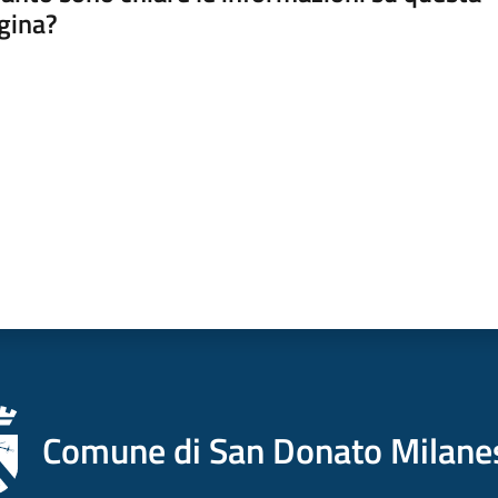
gina?
a da 1 a 5 stelle
Comune di San Donato Milane