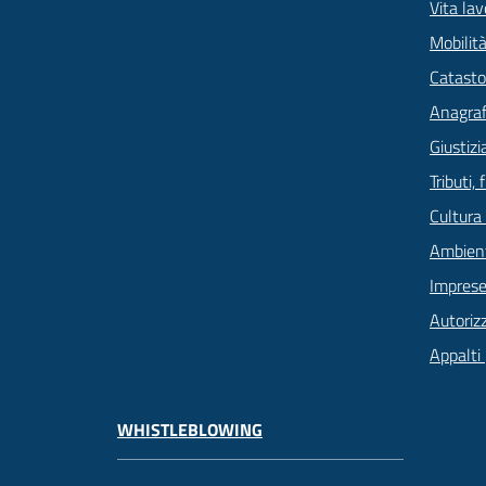
Vita lav
Mobilità
Catasto
Anagrafe
Giustizi
Tributi,
Cultura
Ambien
Imprese
Autoriz
Appalti 
WHISTLEBLOWING