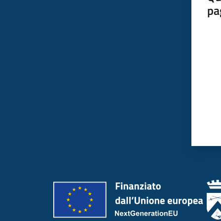
pa
Valut