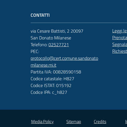
CONTATTI
Leggi l
via Cesare Battisti, 2 20097
Prenot
San Donato Milanese
Segnala
Telefono:
02527721
Richies
PEC:
protocollo@cert.comune.sandonato
milanese.mi.it
Partita IVA: 00828590158
Codice catastale: H827
Codice ISTAT: 015192
Codice IPA: c_h827
Vai alla pagina
Media Policy
Sitemap
Credits