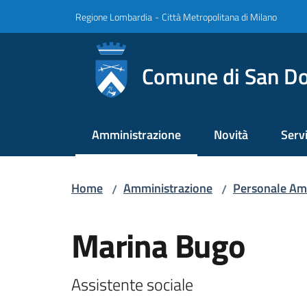
Vai al contenuto
Vai alla navigazione
Vai al footer
Regione Lombardia
-
Città Metropolitana di Milano
Comune di San Do
Amministrazione
Novità
Servi
Menu selezionato
Home
Amministrazione
Personale Am
/
/
Salta al contenuto
Marina Bugo
Assistente sociale