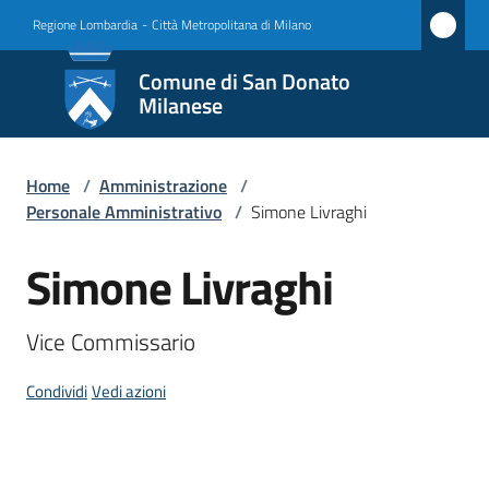
Vai al contenuto
Vai alla navigazione
Vai al footer
Regione Lombardia
-
Città Metropolitana di Milano
Comune
Comune di San Donato
di San
Milanese
Donato
Milanese
Home
/
Amministrazione
/
Personale Amministrativo
/
Simone Livraghi
Simone Livraghi
Amministrazione
Salta al contenuto
Menu selezionato
Novità
Vice Commissario
Servizi
Condividi
Vedi azioni
Vivere
San