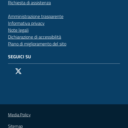
Richiesta di assistenza
Amministrazione trasparente
Informativa privacy
Note legali
Dichiarazione di accessibilità
Piano di miglioramento del sito
SEGUICI SU
Pagina Facebook del Comune di San Donato Milanese
Profilo X (ex Twitter) del Comune di San Donato Milanes
Canale YouTube del Comune di San Donato Milanese
Profilo Instagram del Comune di San Donato Milan
Contatto Whatsapp del Comune di San Donato 
Contatto Telegram del Comune di San Donato
Pagina LinkedIn del Comune di San Donato
Vai alla pagina
Media Policy
Sitemap