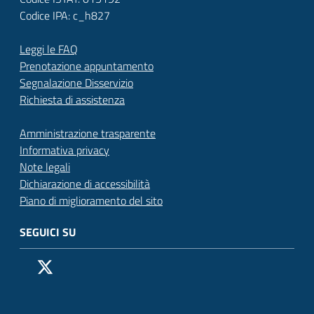
Codice IPA: c_h827
Leggi le FAQ
Prenotazione appuntamento
Segnalazione Disservizio
Richiesta di assistenza
Amministrazione trasparente
Informativa privacy
Note legali
Dichiarazione di accessibilità
Piano di miglioramento del sito
SEGUICI SU
Pagina Facebook del Comune di San Donato Milanese
Profilo X (ex Twitter) del Comune di San Donato Milanes
Canale YouTube del Comune di San Donato Milanese
Profilo Instagram del Comune di San Donato Milan
Contatto Whatsapp del Comune di San Donato 
Contatto Telegram del Comune di San Donato
Pagina LinkedIn del Comune di San Donato