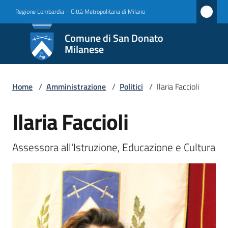
Vai al contenuto
Vai alla navigazione
Vai al footer
Regione Lombardia
-
Città Metropolitana di Milano
Comune
Comune di San Donato
di San
Milanese
Donato
Milanese
Home
/
Amministrazione
/
Politici
/
Ilaria Faccioli
Ilaria Faccioli
Salta al contenuto
Amministrazione
Menu selezionato
Assessora all'Istruzione, Educazione e Cultura
Novità
Servizi
Vivere
San