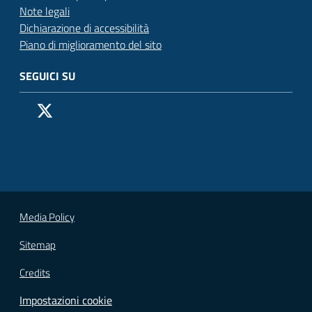
Note legali
Dichiarazione di accessibilità
Piano di miglioramento del sito
SEGUICI SU
Pagina Facebook del Comune di San Donato Milanese
Profilo X (ex Twitter) del Comune di San Donato Milanes
Canale YouTube del Comune di San Donato Milanese
Profilo Instagram del Comune di San Donato Milan
Contatto Whatsapp del Comune di San Donato 
Contatto Telegram del Comune di San Donato
Pagina LinkedIn del Comune di San Donato
Vai alla pagina
Media Policy
Sitemap
Credits
Impostazioni cookie