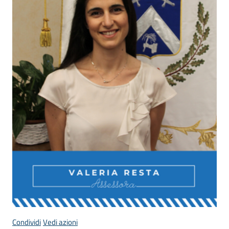
Donato
Milanese
Tutti
gli
argomenti
Seguici
su
Condividi
Vedi azioni