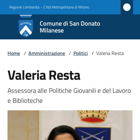
Vai al contenuto
Vai alla navigazione
Vai al footer
Regione Lombardia
-
Città Metropolitana di Milano
Comune
Comune di San Donato
di San
Milanese
Donato
Milanese
Home
/
Amministrazione
/
Politici
/
Valeria Resta
Valeria Resta
Salta al contenuto
Amministrazione
Menu selezionato
Assessora alle Politiche Giovanili e del Lavoro 
Novità
e Biblioteche
Servizi
Vivere
San