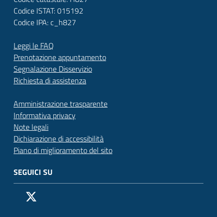
Codice ISTAT: 015192
Codice IPA: c_h827
Leggi le FAQ
Prenotazione appuntamento
Segnalazione Disservizio
Richiesta di assistenza
Amministrazione trasparente
Informativa privacy
Note legali
Dichiarazione di accessibilità
Piano di miglioramento del sito
SEGUICI SU
Pagina Facebook del Comune di San Donato Milanese
Profilo X (ex Twitter) del Comune di San Donato Milanes
Canale YouTube del Comune di San Donato Milanese
Profilo Instagram del Comune di San Donato Milan
Contatto Whatsapp del Comune di San Donato 
Contatto Telegram del Comune di San Donato
Pagina LinkedIn del Comune di San Donato