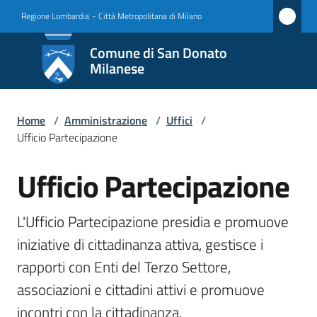
Vai al contenuto
Vai alla navigazione
Vai al footer
Regione Lombardia
-
Città Metropolitana di Milano
Comune
Comune di San Donato
di San
Milanese
Donato
Milanese
Home
/
Amministrazione
/
Uffici
/
Ufficio Partecipazione
Ufficio Partecipazione
Amministrazione
Salta al contenuto
Menu selezionato
Novità
L'Ufficio Partecipazione presidia e promuove 
iniziative di cittadinanza attiva, gestisce i 
Servizi
rapporti con Enti del Terzo Settore, 
associazioni e cittadini attivi e promuove 
Vivere
San
incontri con la cittadinanza.