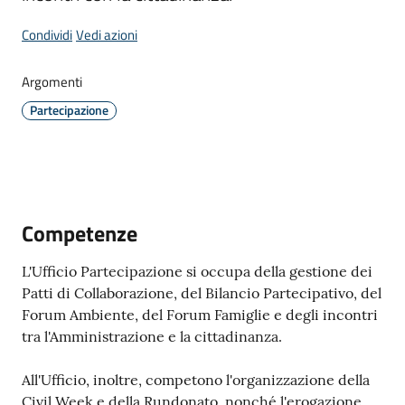
Donato
Milanese
Condividi
Vedi azioni
Argomenti
Partecipazione
Tutti
gli
argomenti
Competenze
Seguici
L'Ufficio Partecipazione si occupa della gestione dei
su
Patti di Collaborazione, del Bilancio Partecipativo, del
Forum Ambiente, del Forum Famiglie e degli incontri
tra l'Amministrazione e la cittadinanza.
All'Ufficio, inoltre, competono l'organizzazione della
Civil Week e della Rundonato, nonché l'erogazione