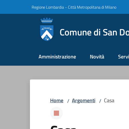
Vai al contenuto
Vai alla navigazione
Vai al footer
Regione Lombardia
-
Città Metropolitana di Milano
Comune di San Do
Amministrazione
Novità
Servi
Home
Argomenti
Casa
/
/