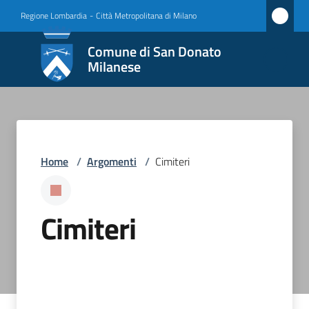
Vai al contenuto
Vai alla navigazione
Vai al footer
Regione Lombardia
-
Città Metropolitana di Milano
Comune
Comune di San Donato
di San
Milanese
Donato
Milanese
Home
/
Argomenti
/
Cimiteri
Amministrazione
Novità
Cimiteri
Servizi
Vivere
San