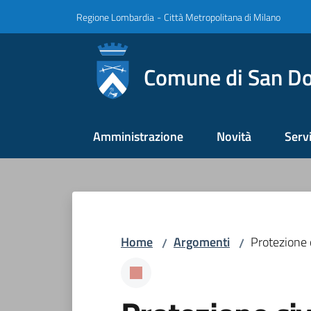
Vai al contenuto
Vai alla navigazione
Vai al footer
Regione Lombardia
-
Città Metropolitana di Milano
Comune di San Do
Amministrazione
Novità
Servi
Home
Argomenti
Protezione c
/
/