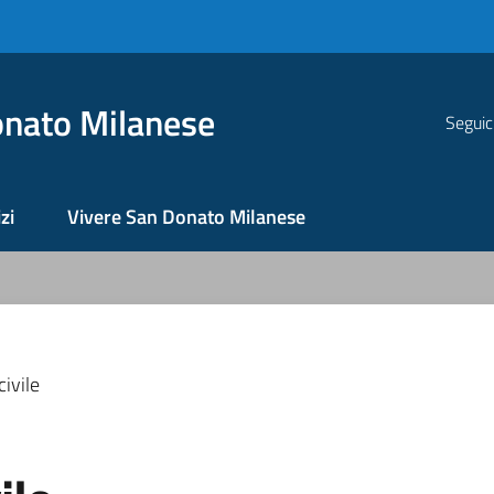
nato Milanese
Seguic
zi
Vivere San Donato Milanese
ivile