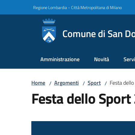
Vai al contenuto
Vai alla navigazione
Vai al footer
Regione Lombardia
-
Città Metropolitana di Milano
Comune di San Do
Amministrazione
Novità
Servi
Home
Argomenti
Sport
Festa dello
/
/
/
Festa dello Sport