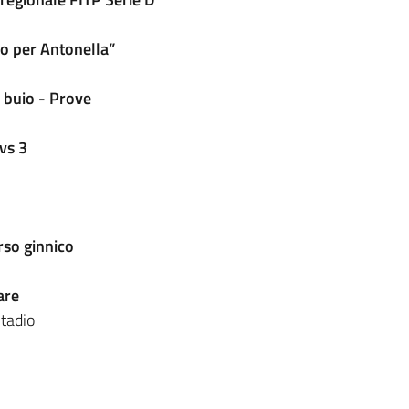
o per Antonella”
 buio - Prove
vs 3
so ginnico
are
tadio