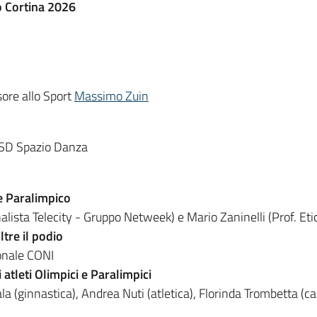
no Cortina 2026
sore allo Sport
Massimo Zuin
 ASD Spazio Danza
 e Paralimpico
ista Telecity - Gruppo Netweek) e Mario Zaninelli (Prof. Eti
ltre il podio
onale CONI
 atleti Olimpici e Paralimpici
ala (ginnastica), Andrea Nuti (atletica), Florinda Trombetta (c