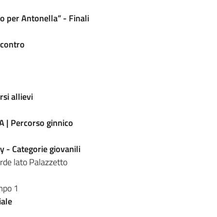
 per Antonella” - Finali
contro
si allievi
 | Percorso ginnico
y - Categorie giovanili
rde lato Palazzetto
mpo 1
iale