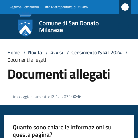
Vai al contenuto
Vai alla navigazione
Vai al footer
Regione Lombardia
-
Città Metropolitana di Milano
Comune
Comune di San Donato
di San
Milanese
Donato
Milanese
Home
/
Novità
/
Avvisi
/
Censimento ISTAT 2024
/
Documenti allegati
Documenti allegati
Amministrazione
Novità
Ultimo aggiornamento
:
12-12-2024 08:46
Menu selezionato
Servizi
Quanto sono chiare le informazioni su
Vivere
questa pagina?
San