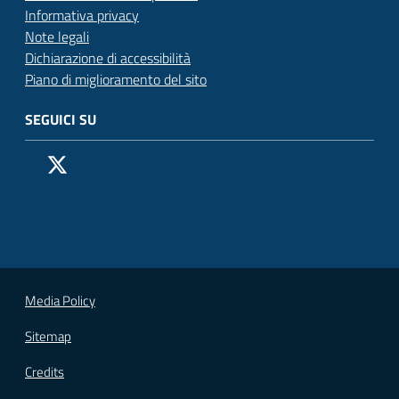
Informativa privacy
Note legali
Dichiarazione di accessibilità
Piano di miglioramento del sito
SEGUICI SU
Pagina Facebook del Comune di San Donato Milanese
Profilo X (ex Twitter) del Comune di San Donato Milanes
Canale YouTube del Comune di San Donato Milanese
Profilo Instagram del Comune di San Donato Milan
Contatto Whatsapp del Comune di San Donato 
Contatto Telegram del Comune di San Donato
Pagina LinkedIn del Comune di San Donato
Vai alla pagina
Media Policy
Sitemap
Credits