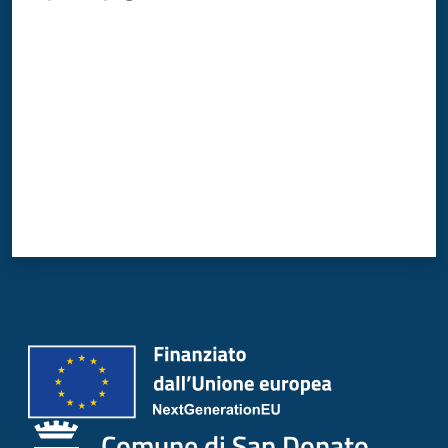
Donato
Valuta da 1 a 5 stelle
Milanese
Tutti
gli
argomenti
Seguici
su
Comune di San Donato