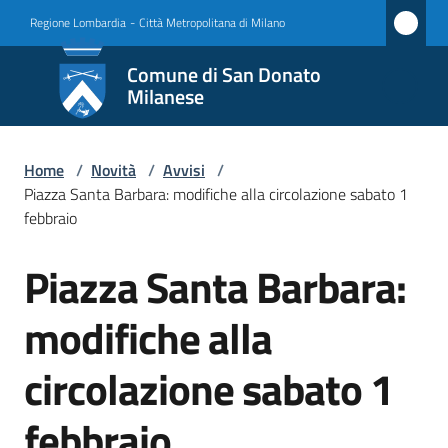
Vai al contenuto
Vai alla navigazione
Vai al footer
Regione Lombardia
-
Città Metropolitana di Milano
Comune
Comune di San Donato
di San
Milanese
Donato
Milanese
Home
/
Novità
/
Avvisi
/
Piazza Santa Barbara: modifiche alla circolazione sabato 1
febbraio
Amministrazione
Piazza Santa Barbara:
Salta al contenuto
Novità
modifiche alla
Menu selezionato
Servizi
circolazione sabato 1
Vivere
febbraio
San