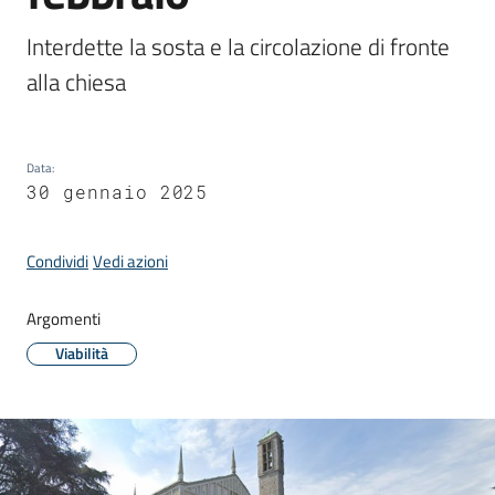
Donato
Milanese
Interdette la sosta e la circolazione di fronte 
alla chiesa
Data
:
Tutti
30 gennaio 2025
gli
argomenti
Condividi
Vedi azioni
Argomenti
Seguici
su
Viabilità