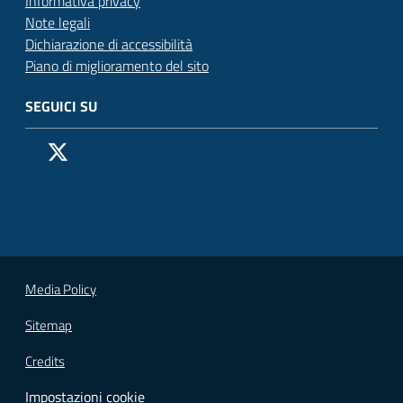
Informativa privacy
Note legali
Dichiarazione di accessibilità
Piano di miglioramento del sito
SEGUICI SU
Pagina Facebook del Comune di San Donato Milanese
Profilo X (ex Twitter) del Comune di San Donato Milanes
Canale YouTube del Comune di San Donato Milanese
Profilo Instagram del Comune di San Donato Milan
Contatto Whatsapp del Comune di San Donato 
Contatto Telegram del Comune di San Donato
Pagina LinkedIn del Comune di San Donato
Vai alla pagina
Media Policy
Sitemap
Credits
Impostazioni cookie