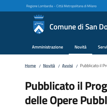
Vai al contenuto
Vai alla navigazione
Vai al footer
Regione Lombardia
-
Città Metropolitana di Milano
Comune di San Do
Amministrazione
Novità
Servi
Menu selezionato
Home
Novità
Avvisi
Pubblicato il 
/
/
/
Salta al contenuto
Pubblicato il Pr
delle Opere Pubb