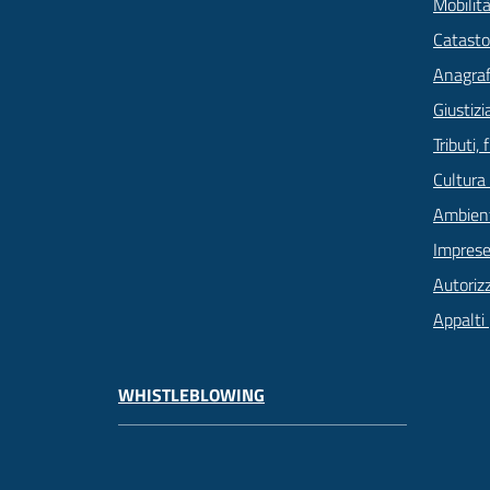
Mobilità
Catasto
Anagrafe
Giustizi
Tributi,
Cultura
Ambien
Imprese
Autoriz
Appalti 
WHISTLEBLOWING