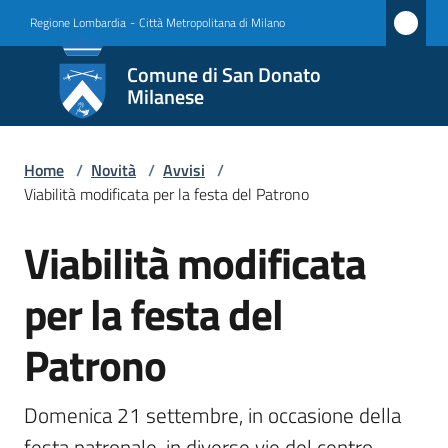
Vai al contenuto
Vai alla navigazione
Vai al footer
Regione Lombardia
-
Città Metropolitana di Milano
Comune
Comune di San Donato
di San
Milanese
Donato
Milanese
Home
/
Novità
/
Avvisi
/
Viabilità modificata per la festa del Patrono
Viabilità modificata
Amministrazione
Salta al contenuto
per la festa del
Novità
Menu selezionato
Patrono
Servizi
Vivere
Domenica 21 settembre, in occasione della 
San
festa patronale, in diverse vie del centro 