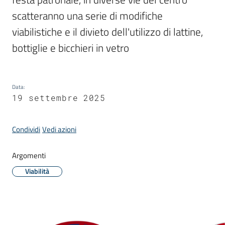
Donato
scatteranno una serie di modifiche 
Milanese
viabilistiche e il divieto dell'utilizzo di lattine, 
bottiglie e bicchieri in vetro
Tutti
Data
:
gli
19 settembre 2025
argomenti
Condividi
Vedi azioni
Seguici
Argomenti
su
Viabilità