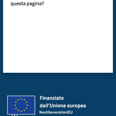
questa pagina?
Donato
Milanese
Valuta da 1 a 5 stelle
Tutti
gli
argomenti
Seguici
su