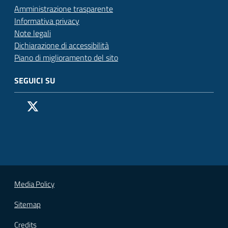
Amministrazione trasparente
Informativa privacy
Note legali
Dichiarazione di accessibilità
Piano di miglioramento del sito
SEGUICI SU
Pagina Facebook del Comune di San Donato Milanese
Profilo X (ex Twitter) del Comune di San Donato Milanes
Canale YouTube del Comune di San Donato Milanese
Profilo Instagram del Comune di San Donato Milan
Contatto Whatsapp del Comune di San Donato 
Contatto Telegram del Comune di San Donato
Pagina LinkedIn del Comune di San Donato
Vai alla pagina
Media Policy
Sitemap
Credits