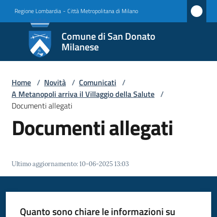
Vai al contenuto
Vai alla navigazione
Vai al footer
Regione Lombardia
-
Città Metropolitana di Milano
Comune
Comune di San Donato
di San
Milanese
Donato
Milanese
Home
/
Novità
/
Comunicati
/
A Metanopoli arriva il Villaggio della Salute
/
Documenti allegati
Documenti allegati
Amministrazione
Novità
Menu selezionato
Ultimo aggiornamento
:
10-06-2025 13:03
Servizi
Vivere
Quanto sono chiare le informazioni su
San