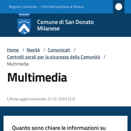
Vai al contenuto
Vai alla navigazione
Vai al footer
Regione Lombardia
-
Città Metropolitana di Milano
Comune
Comune di San Donato
di San
Milanese
Donato
Milanese
Home
/
Novità
/
Comunicati
/
Controlli serali per la sicurezza della Comunità
/
Multimedia
Multimedia
Amministrazione
Novità
Menu selezionato
Ultimo aggiornamento
:
12-12-2024 12:11
Servizi
Vivere
Quanto sono chiare le informazioni su
San