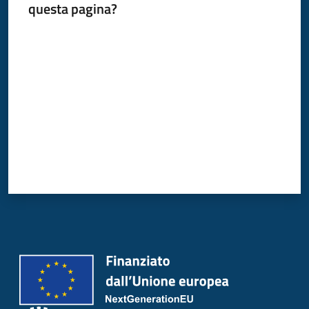
questa pagina?
Donato
Milanese
Valuta da 1 a 5 stelle
Tutti
gli
argomenti
Seguici
su