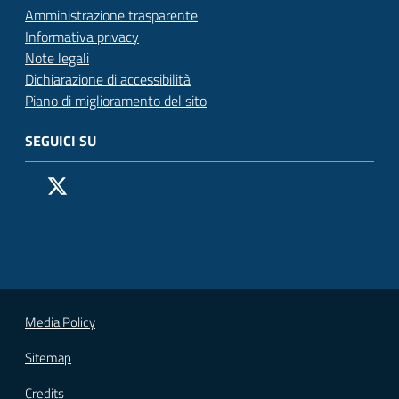
Amministrazione trasparente
Informativa privacy
Note legali
Dichiarazione di accessibilità
Piano di miglioramento del sito
SEGUICI SU
Pagina Facebook del Comune di San Donato Milanese
Profilo X (ex Twitter) del Comune di San Donato Milanes
Canale YouTube del Comune di San Donato Milanese
Profilo Instagram del Comune di San Donato Milan
Contatto Whatsapp del Comune di San Donato 
Contatto Telegram del Comune di San Donato
Pagina LinkedIn del Comune di San Donato
Vai alla pagina
Media Policy
Sitemap
Credits