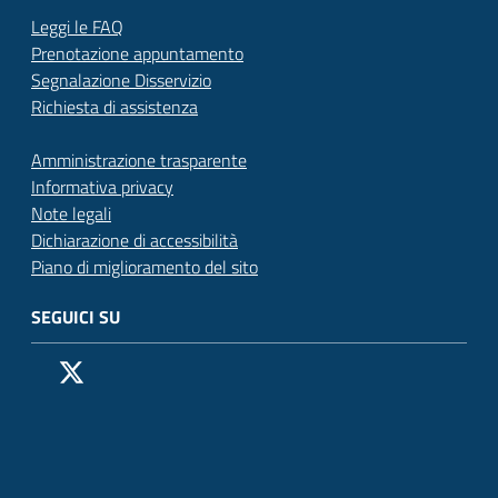
Leggi le FAQ
Prenotazione appuntamento
Segnalazione Disservizio
Richiesta di assistenza
Amministrazione trasparente
Informativa privacy
Note legali
Dichiarazione di accessibilità
Piano di miglioramento del sito
SEGUICI SU
Pagina Facebook del Comune di San Donato Milanese
Profilo X (ex Twitter) del Comune di San Donato Milanes
Canale YouTube del Comune di San Donato Milanese
Profilo Instagram del Comune di San Donato Milan
Contatto Whatsapp del Comune di San Donato 
Contatto Telegram del Comune di San Donato
Pagina LinkedIn del Comune di San Donato