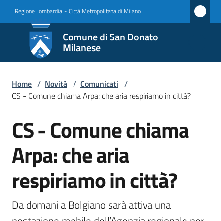
Vai al contenuto
Vai alla navigazione
Vai al footer
Regione Lombardia
-
Città Metropolitana di Milano
Comune
Comune di San Donato
di San
Milanese
Donato
Milanese
Home
/
Novità
/
Comunicati
/
CS - Comune chiama Arpa: che aria respiriamo in città?
CS - Comune chiama
Amministrazione
Salta al contenuto
Arpa: che aria
Novità
Menu selezionato
respiriamo in città?
Servizi
Vivere
Da domani a Bolgiano sarà attiva una 
San
postazione mobile dell’Agenzia regionale per 