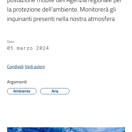
Donato
la protezione dell’ambiente. Monitorerà gli 
Milanese
inquinanti presenti nella nostra atmosfera
Data
:
Tutti
05 marzo 2024
gli
argomenti
Condividi
Vedi azioni
Argomenti
Seguici
Ambiente
Aria
su
Contenuto