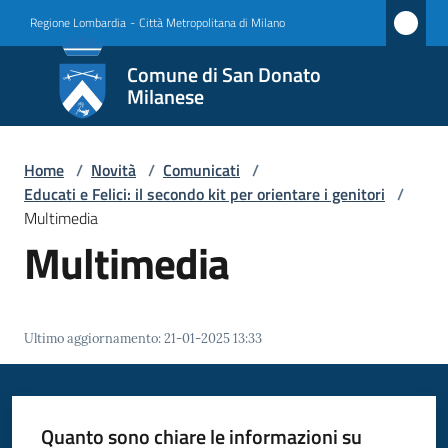
Vai al contenuto
Vai alla navigazione
Vai al footer
Regione Lombardia
-
Città Metropolitana di Milano
Comune
Comune di San Donato
di San
Milanese
Donato
Milanese
Home
/
Novità
/
Comunicati
/
Educati e Felici: il secondo kit per orientare i genitori
/
Multimedia
Multimedia
Amministrazione
Novità
Menu selezionato
Ultimo aggiornamento
:
21-01-2025 13:33
Servizi
Vivere
Quanto sono chiare le informazioni su
San