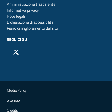
Amministrazione trasparente
Informativa privacy
Note legali
Dichiarazione di accessibilità
Piano di miglioramento del sito
SEGUICI SU
Pagina Facebook del Comune di San Donato Milanese
Profilo X (ex Twitter) del Comune di San Donato Milanes
Canale YouTube del Comune di San Donato Milanese
Profilo Instagram del Comune di San Donato Milan
Contatto Whatsapp del Comune di San Donato 
Contatto Telegram del Comune di San Donato
Pagina LinkedIn del Comune di San Donato
Vai alla pagina
Media Policy
Sitemap
Credits