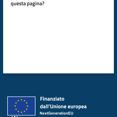
questa pagina?
Donato
Milanese
Valuta da 1 a 5 stelle
Tutti
gli
argomenti
Seguici
su