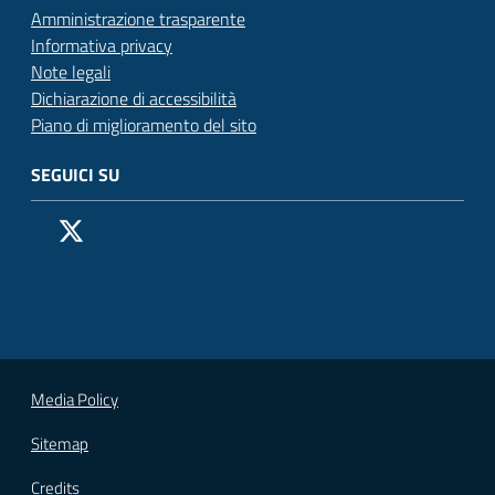
Amministrazione trasparente
Informativa privacy
Note legali
Dichiarazione di accessibilità
Piano di miglioramento del sito
SEGUICI SU
Pagina Facebook del Comune di San Donato Milanese
Profilo X (ex Twitter) del Comune di San Donato Milanes
Canale YouTube del Comune di San Donato Milanese
Profilo Instagram del Comune di San Donato Milan
Contatto Whatsapp del Comune di San Donato 
Contatto Telegram del Comune di San Donato
Pagina LinkedIn del Comune di San Donato
Vai alla pagina
Media Policy
Sitemap
Credits