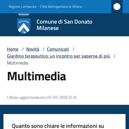
Vai al contenuto
Vai alla navigazione
Vai al footer
Regione Lombardia
-
Città Metropolitana di Milano
Comune
Comune di San Donato
di San
Milanese
Donato
Milanese
Home
/
Novità
/
Comunicati
/
Giardino terapeutico: un incontro per saperne di più
/
Multimedia
Multimedia
Amministrazione
Novità
Menu selezionato
Ultimo aggiornamento
:
02-02-2026 12:32
Servizi
Vivere
Quanto sono chiare le informazioni su
San