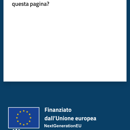
questa pagina?
Donato
Milanese
Valuta da 1 a 5 stelle
Tutti
gli
argomenti
Seguici
su