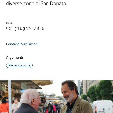
diverse zone di San Donato
Donato
Milanese
Data
:
05 giugno 2026
Tutti
Condividi
Vedi azioni
gli
argomenti
Argomenti
Partecipazione
Seguici
su