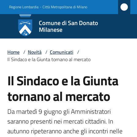
Vai al contenuto
Vai alla navigazione
Vai al footer
Regione Lombardia
-
Città Metropolitana di Milano
Comune
Comune di San Donato
di San
Milanese
Donato
Milanese
Home
/
Novità
/
Comunicati
/
Il Sindaco e la Giunta tornano al mercato
Il Sindaco e la Giunta
Amministrazione
Salta al contenuto
tornano al mercato
Novità
Menu selezionato
Servizi
Da martedì 9 giugno gli Amministratori 
saranno presenti nei mercati cittadini. In 
Vivere
autunno ripeteranno anche gli incontri nelle 
San