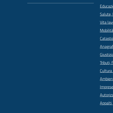
Educazi
Salute,
Vita lav
Mobilità
Catasto
Anagrafe
Giustizi
Tributi,
Cultura
Ambien
Imprese
Autoriz
Appalti 