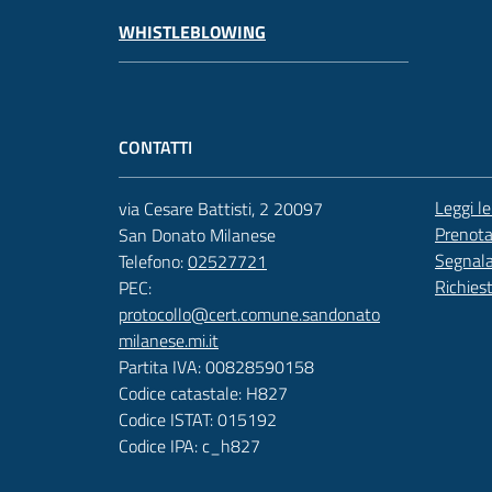
WHISTLEBLOWING
CONTATTI
Leggi l
via Cesare Battisti, 2 20097
Prenot
San Donato Milanese
Segnala
Telefono:
02527721
Richies
PEC:
protocollo@cert.comune.sandonato
milanese.mi.it
Partita IVA: 00828590158
Codice catastale: H827
Codice ISTAT: 015192
Codice IPA: c_h827