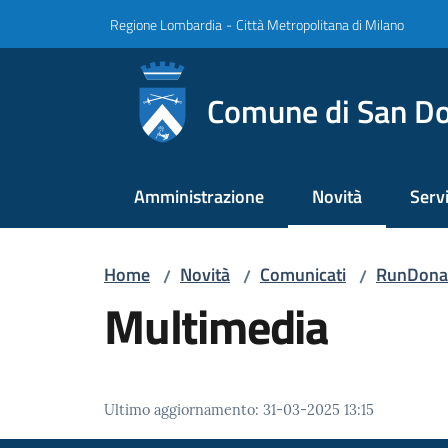
Vai al contenuto
Vai alla navigazione
Vai al footer
Regione Lombardia
-
Città Metropolitana di Milano
Comune di San Do
Amministrazione
Novità
Servi
Menu selezionato
Home
Novità
Comunicati
RunDonato
/
/
/
Multimedia
Ultimo aggiornamento
:
31-03-2025 13:15