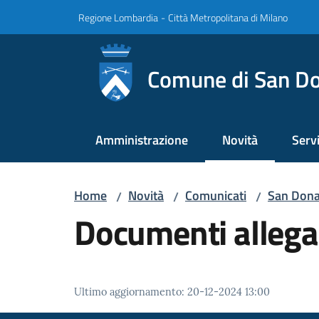
Vai al contenuto
Vai alla navigazione
Vai al footer
Regione Lombardia
-
Città Metropolitana di Milano
Comune di San Do
Amministrazione
Novità
Servi
Menu selezionato
Home
Novità
Comunicati
San Donat
/
/
/
Documenti allega
Ultimo aggiornamento
:
20-12-2024 13:00