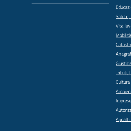
Educazi
Salute,
Vita lav
Mobilità
Catasto
Anagrafe
Giustizi
Tributi,
Cultura
Ambien
Imprese
Autoriz
Appalti 