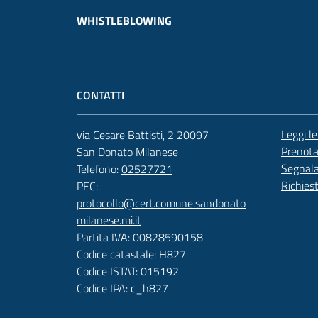
WHISTLEBLOWING
CONTATTI
Leggi l
via Cesare Battisti, 2 20097
Prenot
San Donato Milanese
Segnala
Telefono:
02527721
Richies
PEC:
protocollo@cert.comune.sandonato
milanese.mi.it
Partita IVA: 00828590158
Codice catastale: H827
Codice ISTAT: 015192
Codice IPA: c_h827