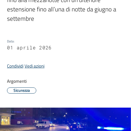
Donato
estensione fino all’una di notte da giugno a 
Milanese
settembre
Data
:
Tutti
01 aprile 2026
gli
argomenti
Condividi
Vedi azioni
Argomenti
Seguici
Sicurezza
su