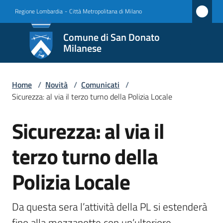
Vai al contenuto
Vai alla navigazione
Vai al footer
Regione Lombardia
-
Città Metropolitana di Milano
Comune
Comune di San Donato
di San
Milanese
Donato
Milanese
Home
/
Novità
/
Comunicati
/
Sicurezza: al via il terzo turno della Polizia Locale
Sicurezza: al via il
Amministrazione
Salta al contenuto
terzo turno della
Novità
Menu selezionato
Polizia Locale
Servizi
Vivere
Da questa sera l’attività della PL si estenderà 
San
fino alla mezzanotte con un’ulteriore 