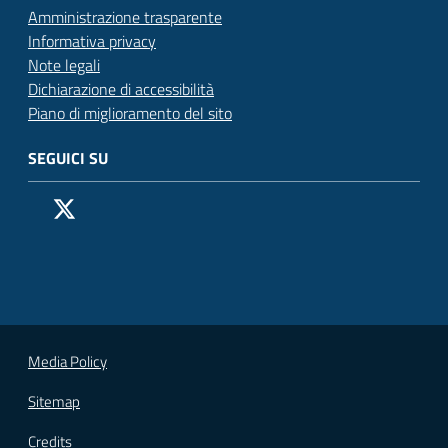
Amministrazione trasparente
Informativa privacy
Note legali
Dichiarazione di accessibilità
Piano di miglioramento del sito
SEGUICI SU
Pagina Facebook del Comune di San Donato Milanese
Profilo X (ex Twitter) del Comune di San Donato Milanes
Canale YouTube del Comune di San Donato Milanese
Profilo Instagram del Comune di San Donato Milan
Contatto Whatsapp del Comune di San Donato 
Contatto Telegram del Comune di San Donato
Pagina LinkedIn del Comune di San Donato
Vai alla pagina
Media Policy
Sitemap
Credits