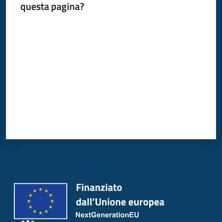
questa pagina?
Donato
Milanese
Valuta da 1 a 5 stelle
Tutti
gli
argomenti
Seguici
su