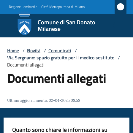
Vai al contenuto
Vai alla navigazione
Vai al footer
Regione Lombardia
-
Città Metropolitana di Milano
Comune
Comune di San Donato
di San
Milanese
Donato
Milanese
Home
/
Novità
/
Comunicati
/
Via Sergnano: spazio gratuito per il medico sostituto
/
Documenti allegati
Documenti allegati
Amministrazione
Novità
Menu selezionato
Ultimo aggiornamento
:
02-04-2025 08:58
Servizi
Vivere
Quanto sono chiare le informazioni su
San