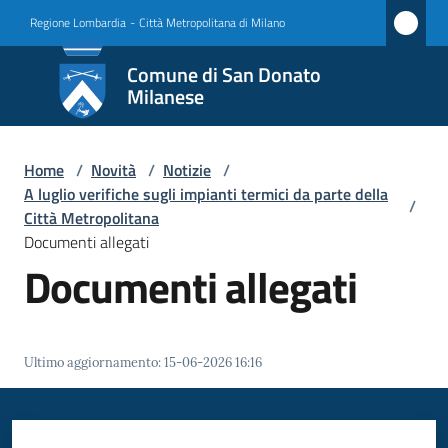
Vai al contenuto
Vai alla navigazione
Vai al footer
Regione Lombardia
-
Città Metropolitana di Milano
Comune
Comune di San Donato
di San
Milanese
Donato
Milanese
Home
/
Novità
/
Notizie
/
A luglio verifiche sugli impianti termici da parte della
/
Città Metropolitana
Documenti allegati
Amministrazione
Documenti allegati
Novità
Menu selezionato
Servizi
Ultimo aggiornamento
:
15-06-2026 16:16
Vivere
San