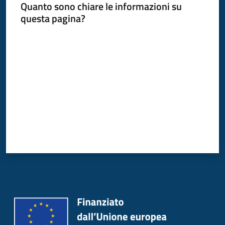
Quanto sono chiare le informazioni su
Donato
questa pagina?
Milanese
Valuta da 1 a 5 stelle
Tutti
gli
argomenti
Seguici
su