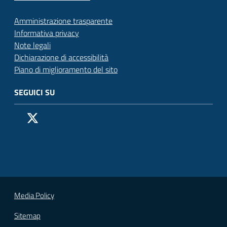
Amministrazione trasparente
Informativa privacy
Note legali
Dichiarazione di accessibilità
Piano di miglioramento del sito
SEGUICI SU
Pagina Facebook del Comune di San Donato Milanese
Profilo X (ex Twitter) del Comune di San Donato Milanes
Canale YouTube del Comune di San Donato Milanese
Profilo Instagram del Comune di San Donato Milan
Contatto Whatsapp del Comune di San Donato 
Contatto Telegram del Comune di San Donato
Pagina LinkedIn del Comune di San Donato
Vai alla pagina
Media Policy
Sitemap