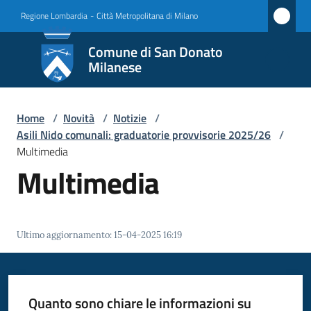
Vai al contenuto
Vai alla navigazione
Vai al footer
Regione Lombardia
-
Città Metropolitana di Milano
Comune
Comune di San Donato
di San
Milanese
Donato
Milanese
Home
/
Novità
/
Notizie
/
Asili Nido comunali: graduatorie provvisorie 2025/26
/
Multimedia
Multimedia
Amministrazione
Novità
Menu selezionato
Ultimo aggiornamento
:
15-04-2025 16:19
Servizi
Vivere
Quanto sono chiare le informazioni su
San