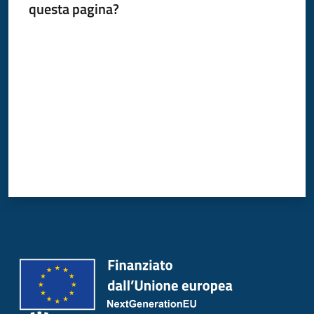
questa pagina?
Donato
Milanese
Valuta da 1 a 5 stelle
Tutti
gli
argomenti
Seguici
su