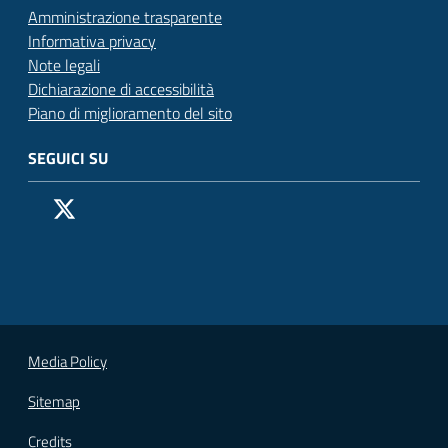
Amministrazione trasparente
Informativa privacy
Note legali
Dichiarazione di accessibilità
Piano di miglioramento del sito
SEGUICI SU
Pagina Facebook del Comune di San Donato Milanese
Profilo X (ex Twitter) del Comune di San Donato Milanes
Canale YouTube del Comune di San Donato Milanese
Profilo Instagram del Comune di San Donato Milan
Contatto Whatsapp del Comune di San Donato 
Contatto Telegram del Comune di San Donato
Pagina LinkedIn del Comune di San Donato
Vai alla pagina
Media Policy
Sitemap
Credits