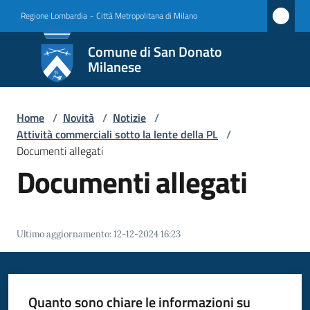
Vai al contenuto
Vai alla navigazione
Vai al footer
Regione Lombardia
-
Città Metropolitana di Milano
Comune
Comune di San Donato
di San
Milanese
Donato
Milanese
Home
/
Novità
/
Notizie
/
Attività commerciali sotto la lente della PL
/
Documenti allegati
Documenti allegati
Amministrazione
Novità
Menu selezionato
Ultimo aggiornamento
:
12-12-2024 16:23
Servizi
Vivere
Quanto sono chiare le informazioni su
San