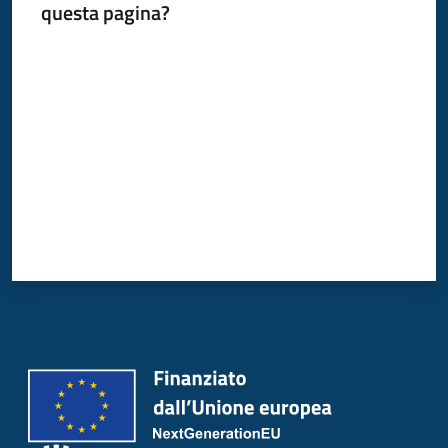
questa pagina?
Donato
Milanese
Valuta da 1 a 5 stelle
Tutti
gli
argomenti
Seguici
su