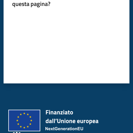
questa pagina?
Donato
Milanese
Valuta da 1 a 5 stelle
Tutti
gli
argomenti
Seguici
su