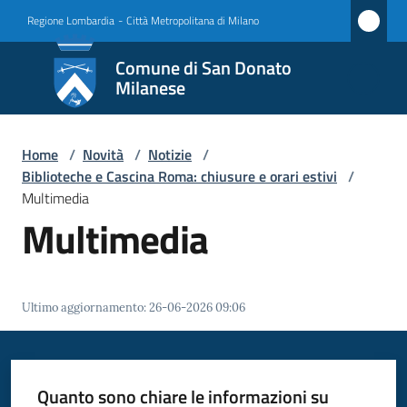
Vai al contenuto
Vai alla navigazione
Vai al footer
Regione Lombardia
-
Città Metropolitana di Milano
Comune
Comune di San Donato
di San
Milanese
Donato
Milanese
Home
/
Novità
/
Notizie
/
Biblioteche e Cascina Roma: chiusure e orari estivi
/
Multimedia
Multimedia
Amministrazione
Novità
Menu selezionato
Ultimo aggiornamento
:
26-06-2026 09:06
Servizi
Vivere
Quanto sono chiare le informazioni su
San