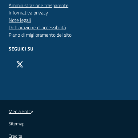
Amministrazione trasparente
Informativa privacy
Note legali
Dichiarazione di accessibilità
Piano di miglioramento del sito
SEGUICI SU
Pagina Facebook del Comune di San Donato Milanese
Profilo X (ex Twitter) del Comune di San Donato Milanes
Canale YouTube del Comune di San Donato Milanese
Profilo Instagram del Comune di San Donato Milan
Contatto Whatsapp del Comune di San Donato 
Contatto Telegram del Comune di San Donato
Pagina LinkedIn del Comune di San Donato
Vai alla pagina
Media Policy
Sitemap
Credits