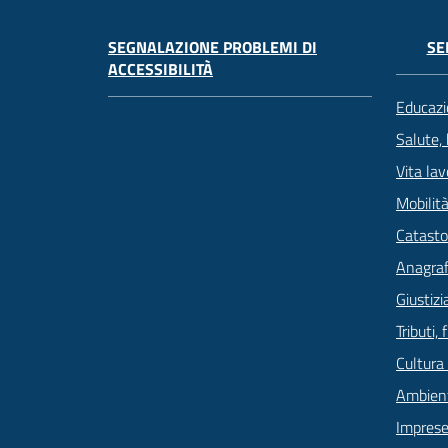
SEGNALAZIONE PROBLEMI DI
SE
ACCESSIBILITÀ
Educazi
Salute,
Vita lav
Mobilità
Catasto
Anagrafe
Giustizi
Tributi,
Cultura
Ambien
Imprese