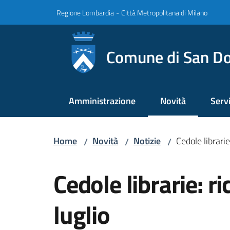
Vai al contenuto
Vai alla navigazione
Vai al footer
Regione Lombardia
-
Città Metropolitana di Milano
Comune di San Do
Amministrazione
Novità
Servi
Menu selezionato
Home
Novità
Notizie
Cedole librarie
/
/
/
Salta al contenuto
Cedole librarie: r
luglio