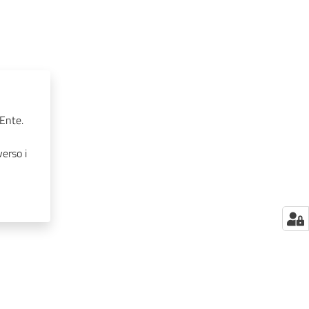
’Ente.
erso i