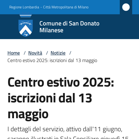
Vai al contenuto
Vai alla navigazione
Vai al footer
Regione Lombardia
-
Città Metropolitana di Milano
Comune
Comune di San Donato
di San
Milanese
Donato
Milanese
Home
/
Novità
/
Notizie
/
Centro estivo 2025: iscrizioni dal 13 maggio
Centro estivo 2025:
Amministrazione
Salta al contenuto
iscrizioni dal 13
Novità
Menu selezionato
maggio
Servizi
Vivere
I dettagli del servizio, attivo dall'11 giugno, 
San
saranno illustrati in Sala Consiliare giovedì 15 