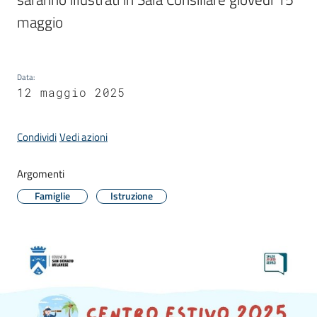
Donato
maggio
Milanese
Data
:
12 maggio 2025
Tutti
gli
Condividi
Vedi azioni
argomenti
Argomenti
Famiglie
Istruzione
Seguici
su