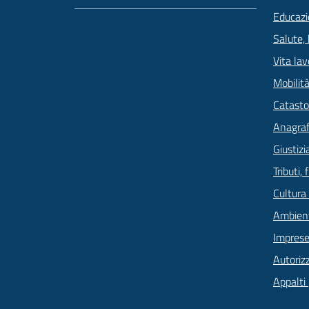
Educazi
Salute,
Vita lav
Mobilità
Catasto
Anagrafe
Giustizi
Tributi,
Cultura
Ambien
Imprese
Autoriz
Appalti 