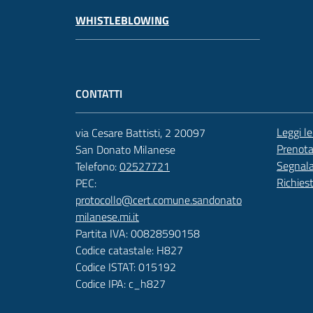
WHISTLEBLOWING
CONTATTI
Leggi l
via Cesare Battisti, 2 20097
Prenot
San Donato Milanese
Segnala
Telefono:
02527721
Richies
PEC:
protocollo@cert.comune.sandonato
milanese.mi.it
Partita IVA: 00828590158
Codice catastale: H827
Codice ISTAT: 015192
Codice IPA: c_h827