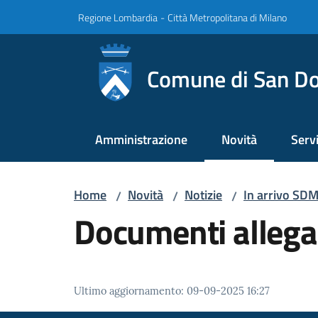
Vai al contenuto
Vai alla navigazione
Vai al footer
Regione Lombardia
-
Città Metropolitana di Milano
Comune di San Do
Amministrazione
Novità
Servi
Menu selezionato
Home
Novità
Notizie
In arrivo SDM
/
/
/
Documenti allega
Ultimo aggiornamento
:
09-09-2025 16:27