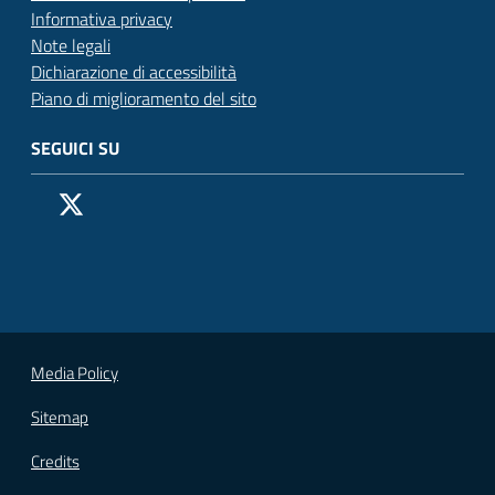
Informativa privacy
Note legali
Dichiarazione di accessibilità
Piano di miglioramento del sito
SEGUICI SU
Pagina Facebook del Comune di San Donato Milanese
Profilo X (ex Twitter) del Comune di San Donato Milanes
Canale YouTube del Comune di San Donato Milanese
Profilo Instagram del Comune di San Donato Milan
Contatto Whatsapp del Comune di San Donato 
Contatto Telegram del Comune di San Donato
Pagina LinkedIn del Comune di San Donato
Vai alla pagina
Media Policy
Sitemap
Credits