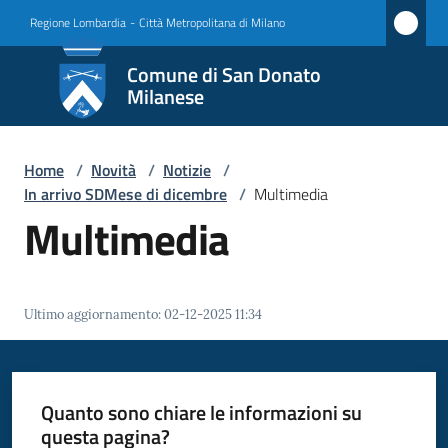
Vai al contenuto
Vai alla navigazione
Vai al footer
Regione Lombardia
-
Città Metropolitana di Milano
Comune
Comune di San Donato
di San
Milanese
Donato
Milanese
Home
/
Novità
/
Notizie
/
In arrivo SDMese di dicembre
/
Multimedia
Multimedia
Amministrazione
Novità
Ultimo aggiornamento
:
02-12-2025 11:34
Menu selezionato
Servizi
Quanto sono chiare le informazioni su
Vivere
questa pagina?
San