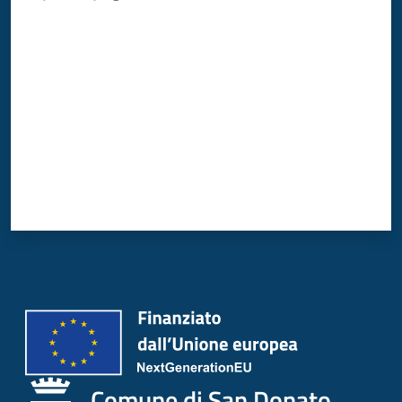
Donato
Valuta da 1 a 5 stelle
Milanese
Tutti
gli
argomenti
Seguici
su
Comune di San Donato