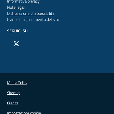
Informativa privacy
Note legali
Dichiarazione di accessibilità
Piano di miglioramento del sito
SEGUICI SU
Pagina Facebook del Comune di San Donato Milanese
Profilo X (ex Twitter) del Comune di San Donato Milanes
Canale YouTube del Comune di San Donato Milanese
Profilo Instagram del Comune di San Donato Milan
Contatto Whatsapp del Comune di San Donato 
Contatto Telegram del Comune di San Donato
Pagina LinkedIn del Comune di San Donato
Vai alla pagina
Media Policy
Sitemap
Credits
Impostazioni cookie