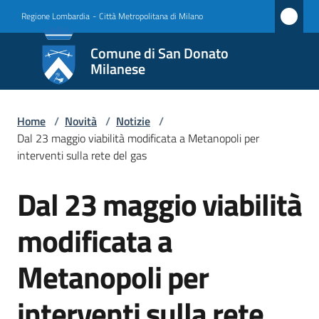
Vai al contenuto
Vai alla navigazione
Vai al footer
Regione Lombardia
-
Città Metropolitana di Milano
Comune
Comune di San Donato
di San
Milanese
Donato
Milanese
Home
/
Novità
/
Notizie
/
Dal 23 maggio viabilità modificata a Metanopoli per
interventi sulla rete del gas
Amministrazione
Dal 23 maggio viabilità
Salta al contenuto
Novità
modificata a
Menu selezionato
Servizi
Metanopoli per
Vivere
interventi sulla rete
San