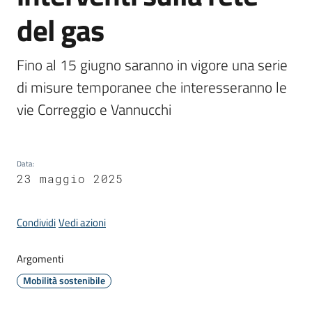
Donato
del gas
Milanese
Fino al 15 giugno saranno in vigore una serie 
di misure temporanee che interesseranno le 
vie Correggio e Vannucchi
Tutti
gli
argomenti
Data
:
23 maggio 2025
Seguici
su
Condividi
Vedi azioni
Argomenti
Mobilità sostenibile