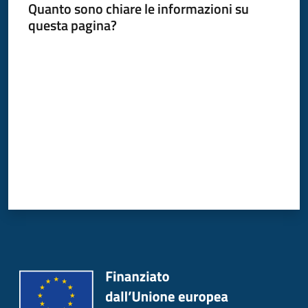
Quanto sono chiare le informazioni su
Donato
questa pagina?
Milanese
Valuta da 1 a 5 stelle
Tutti
gli
argomenti
Seguici
su