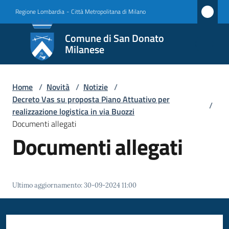
Vai al contenuto
Vai alla navigazione
Vai al footer
Regione Lombardia
-
Città Metropolitana di Milano
Comune
Comune di San Donato
di San
Milanese
Donato
Milanese
Home
/
Novità
/
Notizie
/
Decreto Vas su proposta Piano Attuativo per
/
realizzazione logistica in via Buozzi
Documenti allegati
Amministrazione
Documenti allegati
Novità
Menu selezionato
Servizi
Ultimo aggiornamento
:
30-09-2024 11:00
Vivere
San