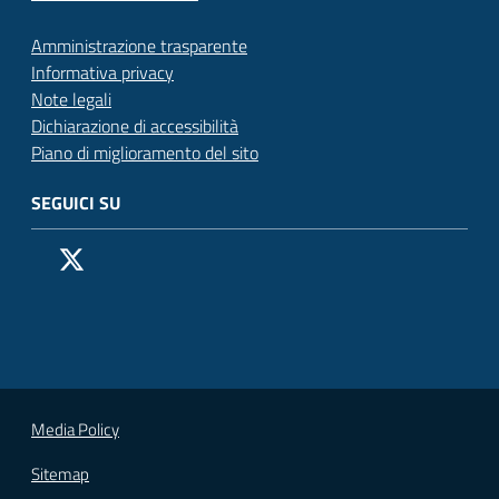
Amministrazione trasparente
Informativa privacy
Note legali
Dichiarazione di accessibilità
Piano di miglioramento del sito
SEGUICI SU
Pagina Facebook del Comune di San Donato Milanese
Profilo X (ex Twitter) del Comune di San Donato Milanes
Canale YouTube del Comune di San Donato Milanese
Profilo Instagram del Comune di San Donato Milan
Contatto Whatsapp del Comune di San Donato 
Contatto Telegram del Comune di San Donato
Pagina LinkedIn del Comune di San Donato
Vai alla pagina
Media Policy
Sitemap