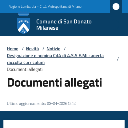
Vai al contenuto
Vai alla navigazione
Vai al footer
Regione Lombardia
-
Città Metropolitana di Milano
Comune
Comune di San Donato
di San
Milanese
Donato
Milanese
Home
/
Novità
/
Notizie
/
Designazione e nomina CdA di A.S.S.E.Mi.: aperta
/
raccolta curriculum
Documenti allegati
Amministrazione
Documenti allegati
Novità
Menu selezionato
Servizi
Ultimo aggiornamento
:
08-04-2026 13:12
Vivere
San