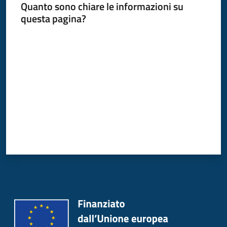
Quanto sono chiare le informazioni su
Donato
questa pagina?
Milanese
Valuta da 1 a 5 stelle
Tutti
gli
argomenti
Seguici
su