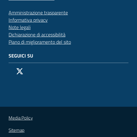
Amministrazione trasparente
Informativa privacy
Note legali
Dichiarazione di accessibilità
Piano di miglioramento del sito
SEGUICI SU
Pagina Facebook del Comune di San Donato Milanese
Profilo X (ex Twitter) del Comune di San Donato Milanes
Canale YouTube del Comune di San Donato Milanese
Profilo Instagram del Comune di San Donato Milan
Contatto Whatsapp del Comune di San Donato 
Contatto Telegram del Comune di San Donato
Pagina LinkedIn del Comune di San Donato
Vai alla pagina
Media Policy
Sitemap