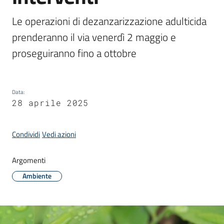
Donato
Milanese
Le operazioni di dezanzarizzazione adulticida 
prenderanno il via venerdì 2 maggio e 
proseguiranno fino a ottobre
Tutti
gli
Data
:
28 aprile 2025
argomenti
Condividi
Vedi azioni
Seguici
su
Argomenti
Ambiente