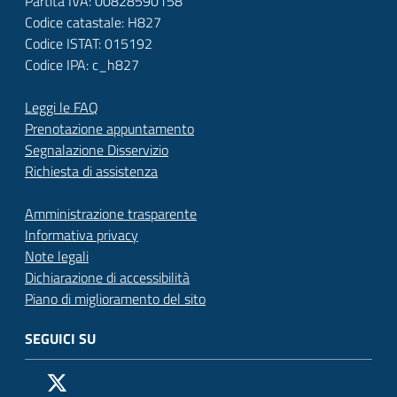
Partita IVA: 00828590158
Codice catastale: H827
Codice ISTAT: 015192
Codice IPA: c_h827
Leggi le FAQ
Prenotazione appuntamento
Segnalazione Disservizio
Richiesta di assistenza
Amministrazione trasparente
Informativa privacy
Note legali
Dichiarazione di accessibilità
Piano di miglioramento del sito
SEGUICI SU
Pagina Facebook del Comune di San Donato Milanese
Profilo X (ex Twitter) del Comune di San Donato Milanes
Canale YouTube del Comune di San Donato Milanese
Profilo Instagram del Comune di San Donato Milan
Contatto Whatsapp del Comune di San Donato 
Contatto Telegram del Comune di San Donato
Pagina LinkedIn del Comune di San Donato