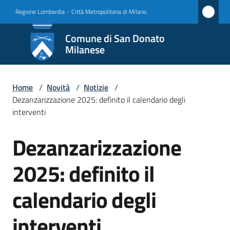
Vai al contenuto
Vai alla navigazione
Vai al footer
Regione Lombardia
-
Città Metropolitana di Milano
Comune
Comune di San Donato
di San
Milanese
Donato
Milanese
Home
/
Novità
/
Notizie
/
Dezanzarizzazione 2025: definito il calendario degli
interventi
Amministrazione
Dezanzarizzazione
Salta al contenuto
Novità
2025: definito il
Menu selezionato
Servizi
calendario degli
Vivere
interventi
San