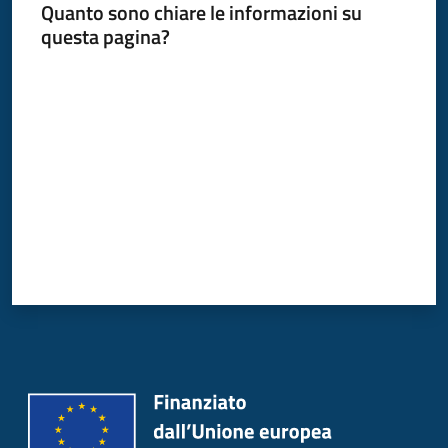
Quanto sono chiare le informazioni su
Donato
questa pagina?
Milanese
Valuta da 1 a 5 stelle
Tutti
gli
argomenti
Seguici
su