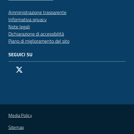
Amministrazione trasparente
Informativa privacy
Note legali
Dichiarazione di accessibilità
Piano di miglioramento del sito
SEGUICI SU
Pagina Facebook del Comune di San Donato Milanese
Profilo X (ex Twitter) del Comune di San Donato Milanes
Canale YouTube del Comune di San Donato Milanese
Profilo Instagram del Comune di San Donato Milan
Contatto Whatsapp del Comune di San Donato 
Contatto Telegram del Comune di San Donato
Pagina LinkedIn del Comune di San Donato
Vai alla pagina
Media Policy
Sitemap