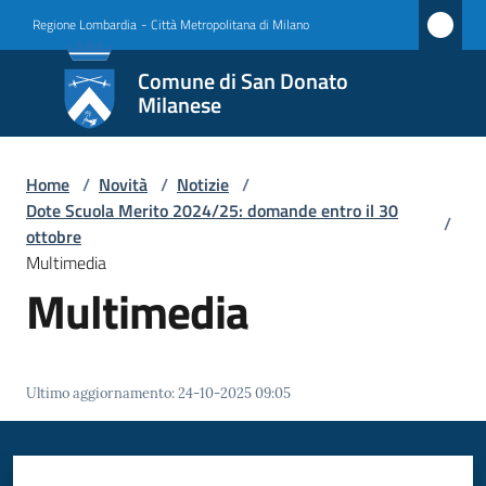
Vai al contenuto
Vai alla navigazione
Vai al footer
Regione Lombardia
-
Città Metropolitana di Milano
Comune
Comune di San Donato
di San
Milanese
Donato
Milanese
Home
/
Novità
/
Notizie
/
Dote Scuola Merito 2024/25: domande entro il 30
/
ottobre
Multimedia
Amministrazione
Multimedia
Novità
Menu selezionato
Servizi
Ultimo aggiornamento
:
24-10-2025 09:05
Vivere
San