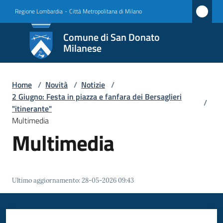
Vai al contenuto
Vai alla navigazione
Vai al footer
Regione Lombardia
-
Città Metropolitana di Milano
Comune
Comune di San Donato
di San
Milanese
Donato
Milanese
Home
/
Novità
/
Notizie
/
2 Giugno: Festa in piazza e fanfara dei Bersaglieri
/
"itinerante"
Multimedia
Amministrazione
Multimedia
Novità
Menu selezionato
Servizi
Ultimo aggiornamento
:
28-05-2026 09:43
Vivere
San