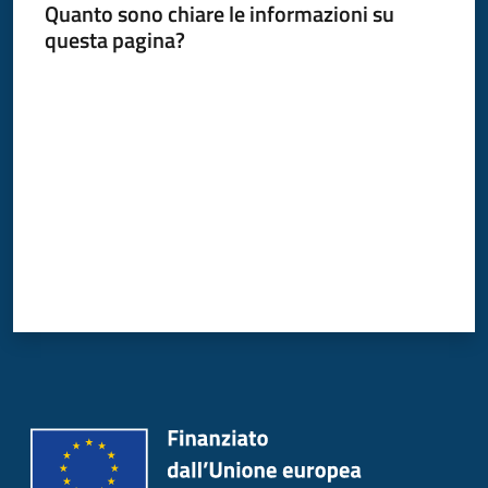
Quanto sono chiare le informazioni su
Donato
questa pagina?
Milanese
Valuta da 1 a 5 stelle
Tutti
gli
argomenti
Seguici
su