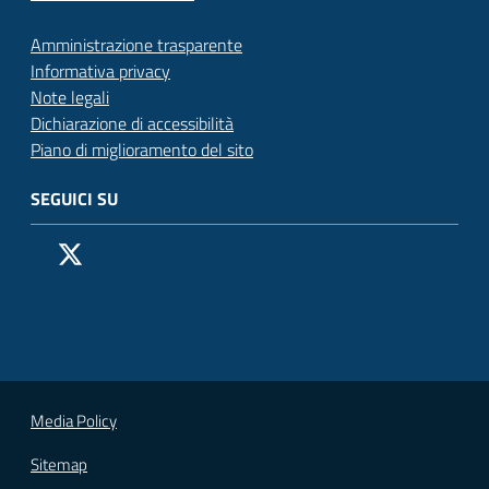
Amministrazione trasparente
Informativa privacy
Note legali
Dichiarazione di accessibilità
Piano di miglioramento del sito
SEGUICI SU
Pagina Facebook del Comune di San Donato Milanese
Profilo X (ex Twitter) del Comune di San Donato Milanes
Canale YouTube del Comune di San Donato Milanese
Profilo Instagram del Comune di San Donato Milan
Contatto Whatsapp del Comune di San Donato 
Contatto Telegram del Comune di San Donato
Pagina LinkedIn del Comune di San Donato
Vai alla pagina
Media Policy
Sitemap